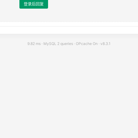
登录后回复
9.82 ms · MySQL 2 queries · OPcache On ·
v8.3.1