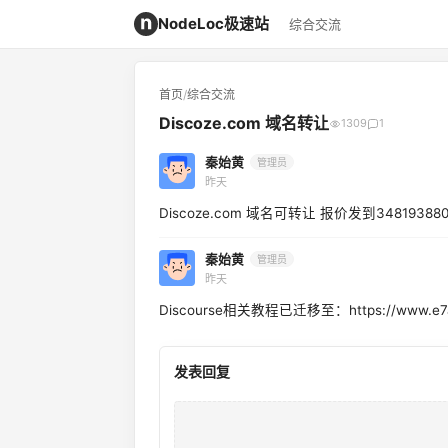
NodeLoc极速站
综合交流
首页
/
综合交流
Discoze.com 域名转让
1309
1
秦始黄
管理员
昨天
Discoze.com 域名可转让 报价发到348193880
秦始黄
管理员
昨天
Discourse相关教程已迁移至：https://www.e7a
发表回复