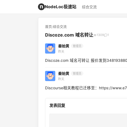
NodeLoc极速站
综合交流
首页
/
综合交流
Discoze.com 域名转让
1309
1
秦始黄
管理员
昨天
Discoze.com 域名可转让 报价发到348193880
秦始黄
管理员
昨天
Discourse相关教程已迁移至：https://www.e7a
发表回复