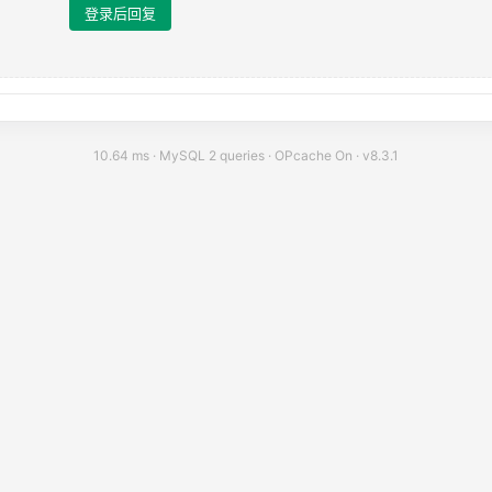
登录后回复
10.64 ms · MySQL 2 queries · OPcache On ·
v8.3.1